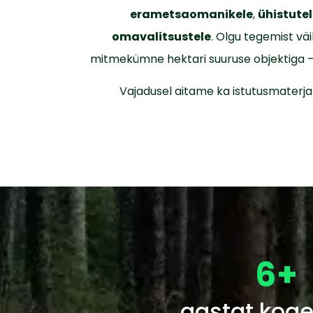
erametsaomanikele
,
ühistute
omavalitsustele
. Olgu tegemist vä
mitmekümne hektari suuruse objektiga
Vajadusel aitame ka istutusmaterjali
6
+
aastat kog