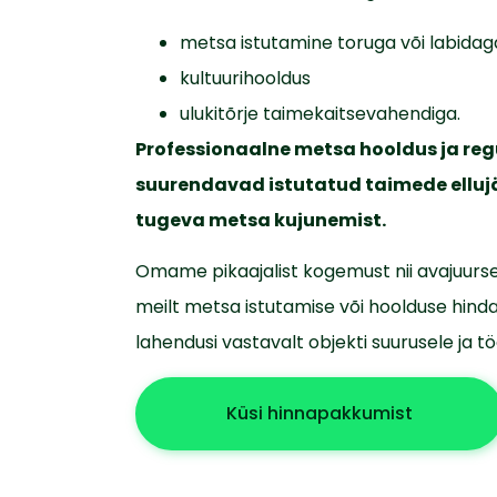
metsa istutamine toruga või labidag
kultuurihooldus
ulukitõrje taimekaitsevahendiga.
Professionaalne metsa hooldus ja reg
suurendavad istutatud taimede elluj
tugeva metsa kujunemist.
Omame pikaajalist kogemust nii avajuurse
meilt metsa istutamise või hoolduse hind
lahendusi vastavalt objekti suurusele ja 
Küsi hinnapakkumist