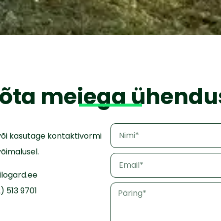
õta meiega ühendu
 või kasutage kontaktivormi
õimalusel.
ilogard.ee
) 513 9701