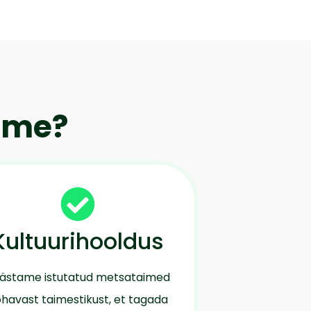
kume?
Kultuurihooldus
ästame istutatud metsataimed
havast taimestikust, et tagada