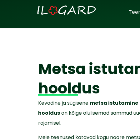
Tee
Metsa istuta
hooldus
Kevadine ja sügisene
metsa istutamine
hooldus
on kõige olulisemad sammud u
rajamisel.
Meie teenused katavad kogu noore metsa