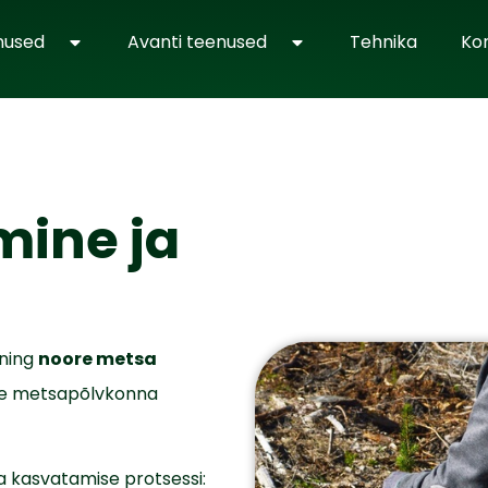
nused
Avanti teenused
Tehnika
Ko
mine ja
ning
noore metsa
ue metsapõlvkonna
 kasvatamise protsessi: