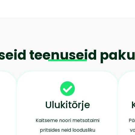
iseid teenuseid pa
Ulukitõrje
Kaitseme noori metsataimi
Pä
pritsides neid loodusliku
vo