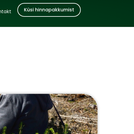
Küsi hinnapakkumist
ntakt