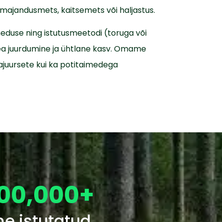
 majandusmets, kaitsemets või haljastus.
heduse ning istutusmeetodi (toruga või
ea juurdumine ja ühtlane kasv. Omame
ajuursete kui ka potitaimedega
000,000
+
me istutatud