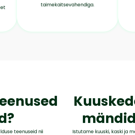
taimekaitsevahendiga.
 et
 teenused
Kuuskede
d?
mändid
duse teenuseid nii
Istutame kuuski, kaski ja 