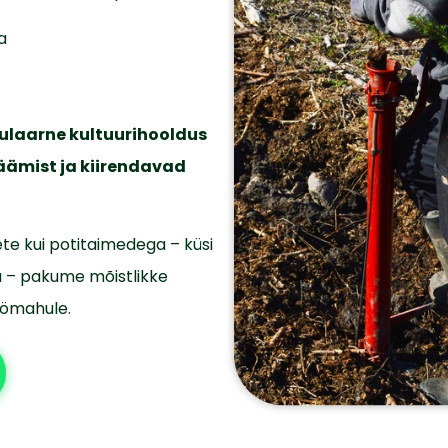
a
ulaarne kultuurihooldus
äämist ja kiirendavad
te kui potitaimedega – küsi
a – pakume mõistlikke
töömahule.