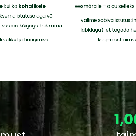
le
kui ka
kohalikele
eesmärgile – olgu selleks
iksema istutusalaga või
Valime sobiva istutusti
 – saame kõigega hakkama.
labidaga), et tagada h
 valikul ja hangimisel.
kogemust nii av
1,
emust
tai